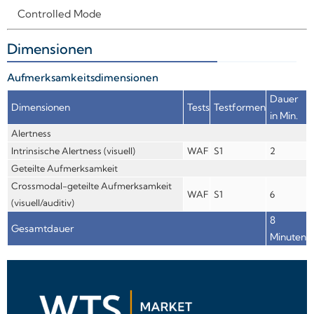
Controlled Mode
Dimensionen
+
Aufmerksamkeitsdimensionen
Dauer
Dimensionen
Tests
Testformen
in Min.
Alertness
Intrinsische Alertness (visuell)
WAF
S1
2
Geteilte Aufmerksamkeit
Crossmodal-geteilte Aufmerksamkeit
WAF
S1
6
(visuell/auditiv)
8
Gesamtdauer
Minuten