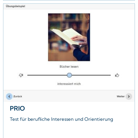
und ein reiner Persönlichkeitsreport zur Verfügung.
Der Premium-Report VERTRIEB umfasst:
Ergebnisübersicht
Executive Summary
Jobprofil
Positionsunabhängige Kompetenzen
Testergebnisse im Detail
Trainingsmöglichkeiten
Interviewleitfaden
Onboarding Plan
Glossar und Hilfe
PRIO
Test für berufliche Interessen und Orientierung