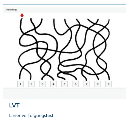
Eigene Normen
integrieren
Auswertungen
flexibel umsetzen
Ergebnisse
in Tabellen, Protokollen
oder Profilen ausgeben
LVT
Linienverfolgungstest