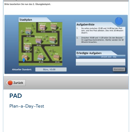
Störungsbilder wie Depression,
Angststörungen, Substanzmissbrauch
und maladaptive
Persönlichkeitsmerkmale
Enthält: AUDIT, DUDIT, GAD-7, PHQ-9,
PID5BF+ M
Kostenlose 1-Jahres-Lizenz
PAD
Plan-a-Day-Test